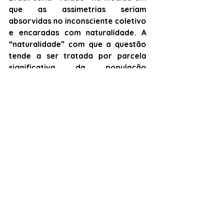
que as assimetrias seriam 
absorvidas no inconsciente coletivo 
e encaradas com naturalidade. A 
“naturalidade” com que a questão 
tende a ser tratada por parcela 
significativa da população 
brasileira ainda é um forte 
obstáculo para o debate sobre o 
racismo e o combate a 
desigualdades sociais no país. 
Eduardo Borges (Doutorando, 
PPGSA/UFRJ. Pesquisador do 
LAPES/PPGSA/UFRJ e do 
LEPES/FE/UFRJ. Bolsista da 
Coordenação de Aperfeiçoamento 
de Pessoal de Nível Superior -
CAPES).