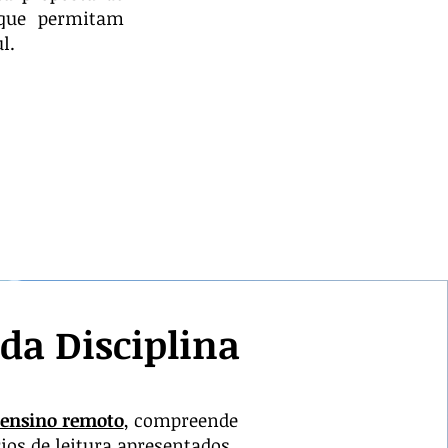
 que permitam
l.
da Disciplina
m ensino remoto
, compreende
ios de leitura apresentados