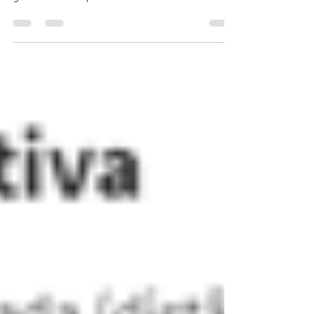
sem qualquer direção ou proposta de política
governamental para o enfrentamento das
crises...