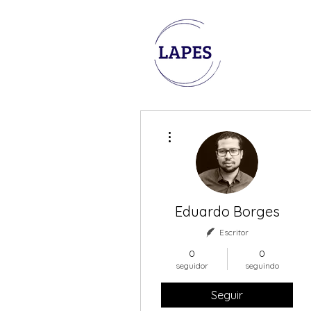
Mais ações
Eduardo Borges
Escritor
0
0
seguidor
seguindo
Seguir