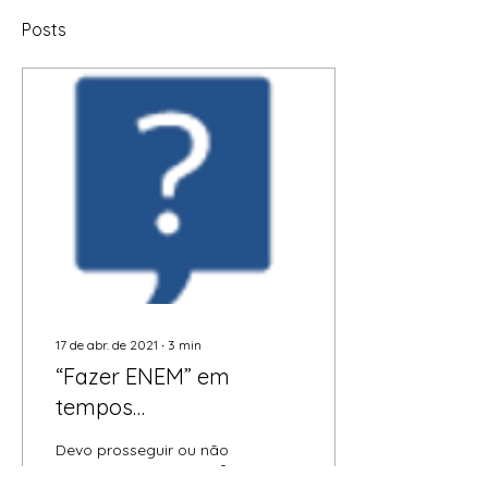
Posts
17 de abr. de 2021
∙
3
min
“Fazer ENEM” em
tempos
“pandemônicos”:
Devo prosseguir ou não
dúvidas de estudantes
para o ensino superior?