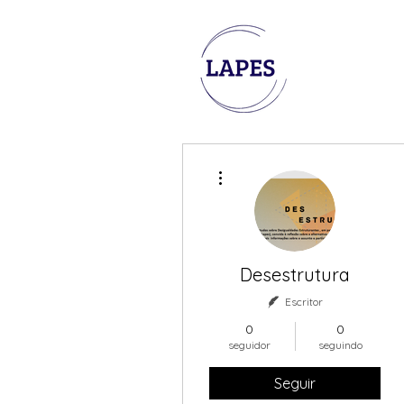
Mais ações
Desestrutura
Escritor
0
0
seguidor
seguindo
Seguir