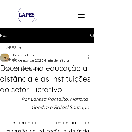
Post
LAPES
Desestrutura
LAPES
30 de nov. de 2020
4 min de leitura
Docentes na educação a
Sua comunidade
distância e as instituições
do setor lucrativo
Por Larissa Ramalho, Mariana 
Gondim e Rafael Santiago
Considerando a tendência de 
expansão da educação a distância 