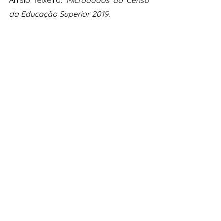
da Educação Superior 2019
.
Macfarlane, Bruce (2011). The 
Morphing of Academic Practice: 
Unbundling and the Rise of the Para-
academic. Higher Education 
Quarterly.
McCowan, Tristan (2017). Higher 
education, unbundling, and the end of 
the university as we know it. Oxford 
Review of Education.
Vieira, B. M. (2020). Faculdades 
particulares de SP lotam salas virtuais 
com até 180 alunos e demitem mais 