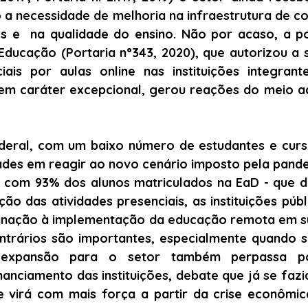
o a necessidade de melhoria na infraestrutura de c
s e  na qualidade do ensino. Não por acaso, a por
 Educação (Portaria n°343, 2020), que autorizou a s
ciais por aulas online nas instituições integrant
 em caráter excepcional, gerou reações do meio a
 
deral, com um baixo número de estudantes e cursos
ades em reagir ao novo cenário imposto pela pandem
– com 93% dos alunos matriculados na EaD - que d
o das atividades presenciais, as instituições públi
nação à implementação da educação remota em sua
trários são importantes, especialmente quando 
e expansão para o setor também perpassa po
nanciamento das instituições, debate que já se fazi
e virá com mais força a partir da crise econômic