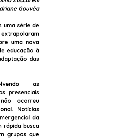
lina Zuccarelli
driane Gouvêa
 uma série de 
 extrapolaram 
obre uma nova 
de educação à 
adaptação das 
lvendo as 
s presenciais 
não ocorreu 
al. Notícias 
mergencial da 
 rápida busca 
om grupos que 