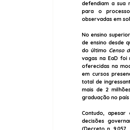
defendiam a sua 
para o processo
observadas em solo
No ensino superio
de ensino desde q
do último 
Censo d
vagas na EaD foi 
oferecidas na mod
em cursos presen
total de ingressan
mais de 2 milhõe
graduação no país 
Contudo, apesar 
decisões governa
(Decreto n. 9.057, 