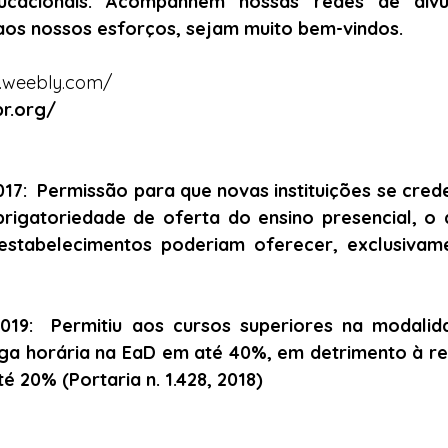
ucacionais. Acompanhem nossas redes de divu
os nossos esforços, sejam muito bem-vindos. 
a.weebly.com/
r.org/ 
2017:  Permissão para que novas instituições se cre
rigatoriedade de oferta do ensino presencial, o q
 estabelecimentos poderiam oferecer, exclusivame
 2019:  Permitiu aos cursos superiores na modalida
ga horária na EaD em até 40%, em detrimento à r
té 20% (Portaria n. 1.428, 2018)