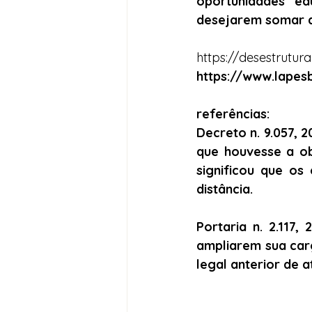
oportunidades ed
desejarem somar a
https://desestrutur
https://www.lapesb
referências:
Decreto n. 9.057, 
que houvesse a ob
significou que os
distância.
Portaria n. 2.117,
ampliarem sua car
legal anterior de a