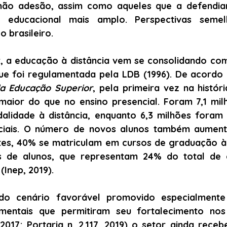
não adesão, assim como aqueles que a defendia
 educacional mais amplo. Perspectivas semel
 brasileiro. 
r, a educação à distância vem se consolidando co
ue foi regulamentada pela LDB (1996). De acordo
a Educação Superior
, pela primeira vez na históri
maior do que no ensino presencial. Foram 7,1 mil
alidade à distância, enquanto 6,3 milhões foram c
ciais. O número de novos alunos também aumento
tes, 40% se matriculam em cursos de graduação à d
s de alunos, que representam 24% do total de e
(Inep, 2019).
do cenário favorável promovido especialmente
mentais que permitiram seu fortalecimento nos 
2017; Portaria n. 2.117, 2019) o setor ainda recebe 