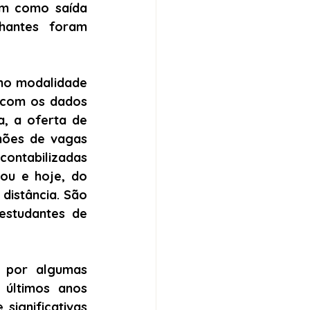
m como saída 
hantes foram 
mo modalidade 
 com os dados 
a, a oferta de 
hões de vagas 
ontabilizadas 
u e hoje, do 
istância. São 
studantes de 
 por algumas 
últimos anos 
significativas 