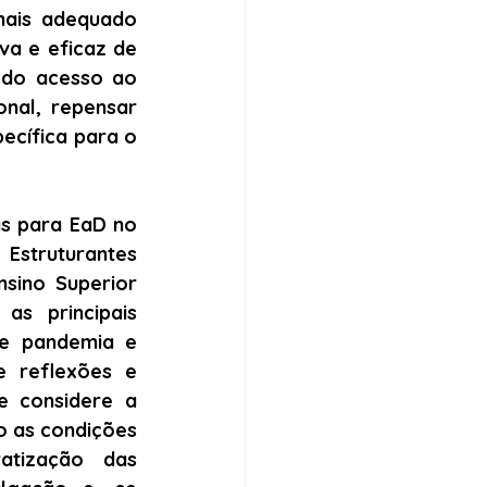
mais adequado 
a e eficaz de 
do acesso ao 
nal, repensar 
ecífica para o 
s para EaD no 
truturantes 
sino Superior 
s principais 
e pandemia e 
 reflexões e 
 considere a 
 as condições 
tização das 