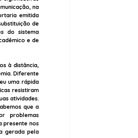
omunicação, na 
taria emitida 
ubstituição de 
es do sistema 
cadêmico e de 
 à distância, 
ia. Diferente 
eu uma rápida 
cas resistiram 
s atividades. 
sabemos que a 
r problemas 
a presente nos 
a gerada pela 