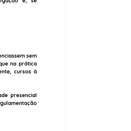
lgação e, se 
denciassem sem 
ue na prática 
nte, cursos à 
de presencial 
egulamentação 