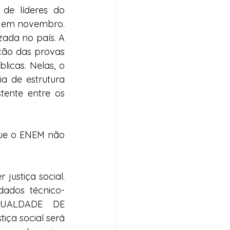
de líderes do 
M em novembro. 
ada no país. A 
ção das provas 
icas. Nelas, o 
a de estrutura 
ente entre os 
ue o ENEM não 
ustiça social. 
dados técnico-
GUALDADE DE 
a social será 