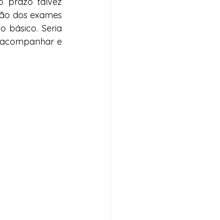
 prazo talvez 
ção dos exames 
 básico. Seria 
m acompanhar e 