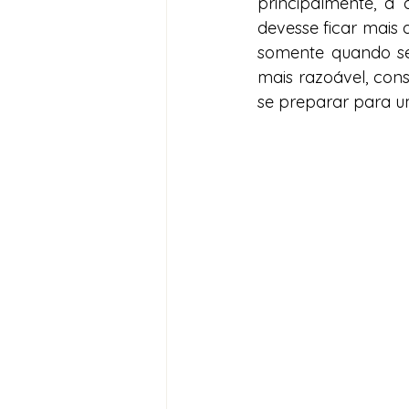
principalmente, a
devesse ficar mais 
somente quando se d
mais razoável, con
se preparar para um