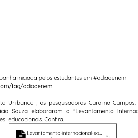
anha iniciada pelos estudantes em 
#adiaoenem
i.com/tag/adiaoenem
uto Unibanco , as pesquisadoras Carolina Campos, F
icia Souza elaboraram o "Levantamento Internac
s  educacionais. Confira.
Levantamento-internacional-sobre-realiza