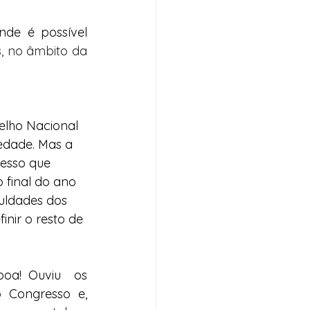
de é possível 
, no âmbito da 
selho Nacional 
edade. Mas a 
resso que 
 final do ano 
culdades dos 
ir o resto de 
oa! Ouviu  os 
 Congresso e, 