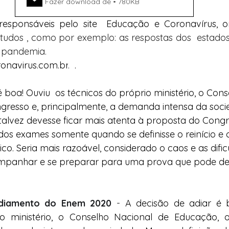
Fazer download de • 780KB
esponsáveis pelo site  Educação e Coronavírus, on
studos , como por exemplo: as respostas dos  estados
 pandemia.  
navirus.com.br
.
  .
é boa! Ouviu  os técnicos do próprio ministério, o Con
gresso e, principalmente, a demanda intensa da soci
talvez devesse ficar mais atenta à proposta do Cong
 dos exames somente quando se definisse o reinício e o
ico. Seria mais razoável, considerado o caos e as difi
panhar e se preparar para uma prova que pode defin
diamento do Enem 2020 
- 
A decisão de adiar é b
io ministério, o Conselho Nacional de Educação, o