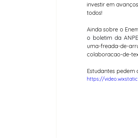
investir em avanço
todos!
Ainda sobre o Enem
o boletim da ANPED 
uma-freada-de-arr
colaboracao-de-te
Estudantes pedem 
https://video.wixsta