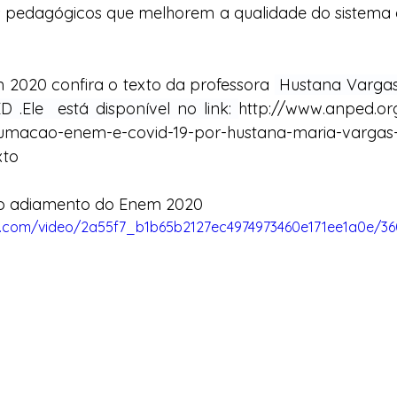
s pedagógicos que melhorem a qualidade do sistema d
 2020 confira o texto da professora 
 Hustana Vargas,
.Ele  está disponível no link: 
http://www.anped.or
umacao-enem-e-covid-19-por-hustana-maria-vargas-
xto
o adiamento do Enem 2020
tic.com/video/2a55f7_b1b65b2127ec4974973460e171ee1a0e/3