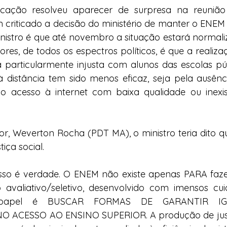
cação resolveu aparecer de surpresa na reunião 
m criticado a decisão do ministério de manter o ENE
istro é que até novembro a situação estará normaliz
res, de todos os espectros políticos, é que a realiza
particularmente injusta com alunos das escolas públ
 distância tem sido menos eficaz, seja pela ausênci
o acesso à internet com baixa qualidade ou inexist
, Weverton Rocha (PDT MA), o ministro teria dito q
tiça social.
sso é verdade. O ENEM não existe apenas PARA fazer j
avaliativo/seletivo, desenvolvido com imensos cui
ujo papel é BUSCAR FORMAS DE GARANTIR I
ACESSO AO ENSINO SUPERIOR. A produção de justiç