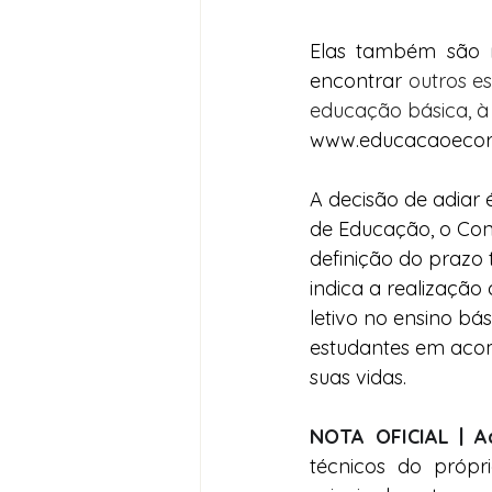
Elas também são r
encontrar 
outros e
educação básica, à
www.educacaoecoro
A decisão de adiar 
de Educação, o Con
definição do prazo 
indica a realização
letivo no ensino bás
estudantes em acom
suas vidas.
NOTA OFICIAL | A
técnicos do própr