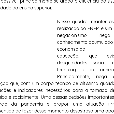
possível, principalmente se aliado à eficiência do sis
idade do ensino superior.
Nesse quadro, manter as
realização do ENEM é sim
negacionismo: ne
conhecimento acumulado n
economia da
educação, que evi
desigualdades sociais
tecnologia e ao conheci
Principalmente, nega
ação que, com um corpo técnico de altíssima qualid
mações e indicadores necessários para a tomada de
ica e socialmente. Uma dessas decisões importantes 
ncia da pandemia e propor uma atuação firme
o sentido de fazer desse momento desastroso uma opo