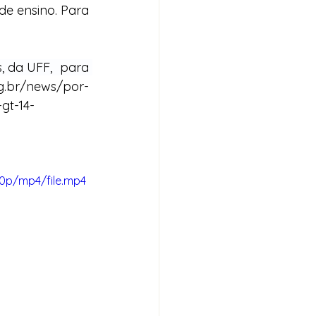
e ensino. Para 
 da UFF,  para 
g.br/news/por-
gt-14-
60p/mp4/file.mp4