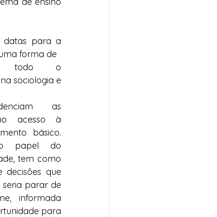
tema de ensino 
 datas para a 
 uma forma de
ga todo o 
a sociologia e 
denciam as 
 no acesso à 
mento básico. 
 o papel do 
ade, tem como 
 decisões que 
seria parar de 
, informada 
rtunidade para 