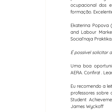
ocupacional dos e
formação. Excelente
Ekaterina Popova (P
and Labour Market 
Social’naja Praktika. 
É possível solicitar 
Uma boa oportuni
AERA. Confira! . 
Lea
Eu recomendo a leit
professores sobre 
Student Achievem
James Wyckoff   