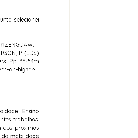
nto selecionei 
, YIZENGOAW, T 
RSON, P. (EDS) 
ers. Pp 35-54m 
ves-on-higher-
ldade: Ensino 
tes trabalhos. 
 dos próximos 
 da mobilidade 