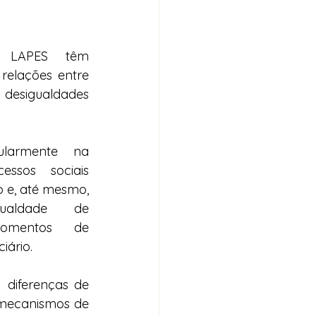
 LAPES têm 
relações entre 
desigualdades 
ularmente na 
ssos sociais 
 e, até mesmo, 
ualdade de 
omentos de 
iário. 
 diferenças de 
 mecanismos de 