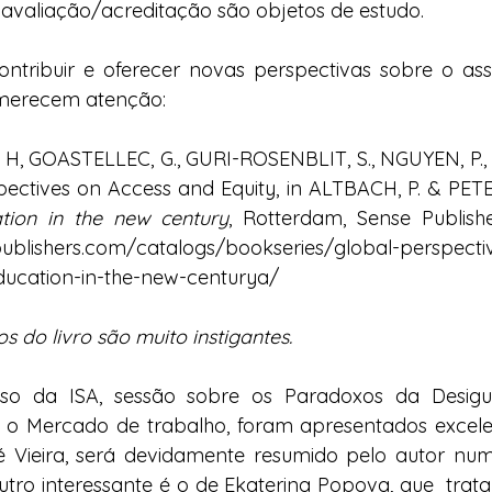
 avaliação/acreditação são objetos de estudo.
ntribuir e oferecer novas perspectivas sobre o assu
 merecem atenção:  
, H, GOASTELLEC, G., GURI-ROSENBLIT, S., NGUYEN, P.
ectives on Access and Equity, in ALTBACH, P. & PETE
tion in the new century
, Rotterdam, Sense Publish
ubli
s
hers.com/catalogs/bookseries/global-perspecti
ducation-in-the-new-centurya/
os do livro são muito instigantes.
so da ISA, sessão sobre os Paradoxos da Desigua
e o Mercado de trabalho, foram apresentados excelen
 Vieira, será devidamente resumido pelo autor num
utro interessante é o de Ekaterina Popova, que  trata