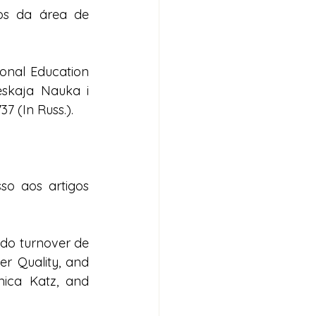
os da área de 
onal Education 
skaja Nauka i 
37 (In Russ.). 
so aos artigos  
do turnover de 
r Quality, and 
ica Katz, and 