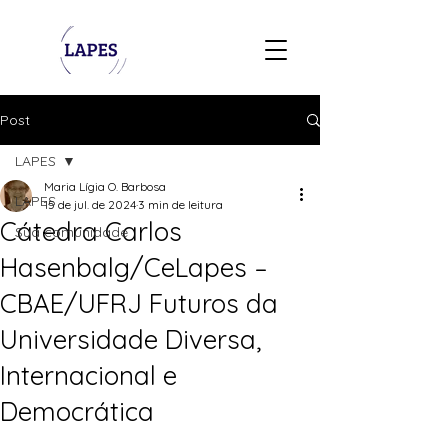
Post
LAPES
Maria Lígia O. Barbosa
LAPES
15 de jul. de 2024
3 min de leitura
Cátedra Carlos
Sua comunidade
Hasenbalg/CeLapes –
CBAE/UFRJ Futuros da
Universidade Diversa,
Internacional e
Democrática